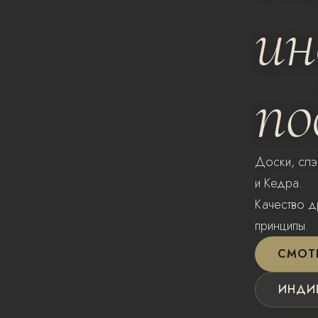
ин
по
Доски, слэ
и Кедра.
Качество д
принципы.
СМОТ
ИНДИ