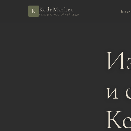
KedrMarket
K
Главн
КЕЛО И СУХОСТОЙНЫЙ КЕДР
Из
и 
К