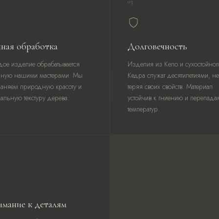
03
НА 
чная обработка
Долговечность
ое изделие обрабатывается
Изделия из Кело и сухостойног
чную нашими мастерами. Мы
Кедра служат десятилетиями, не
раняем природную красоту и
теряя своих свойств. Материал
альную текстуру дерева.
устойчив к гниению и перепада
температур.
имание к деталям