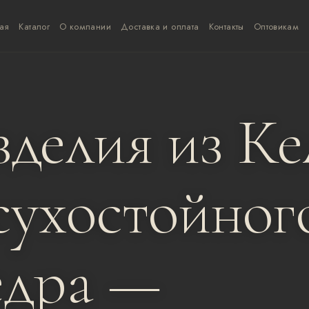
ая
Каталог
О компании
Доставка и оплата
Контакты
Оптовикам
делия из Ке
сухостойног
едра —