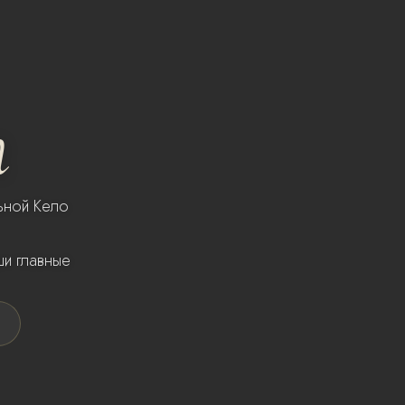
т
льной Кело
ши главные