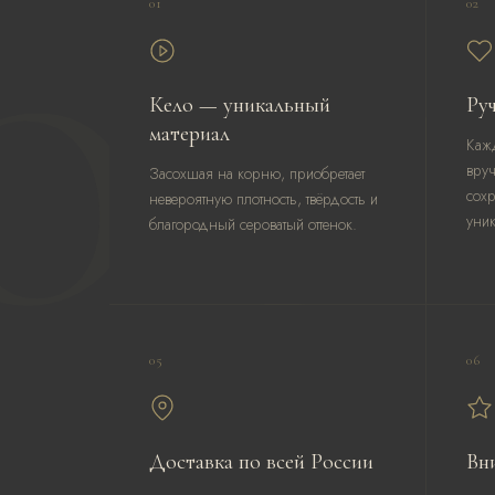
01
02
ОС
Кело — уникальный
Ру
материал
Кажд
вру
Засохшая на корню, приобретает
сох
невероятную плотность, твёрдость и
уник
благородный сероватый оттенок.
05
06
Доставка по всей России
Вн