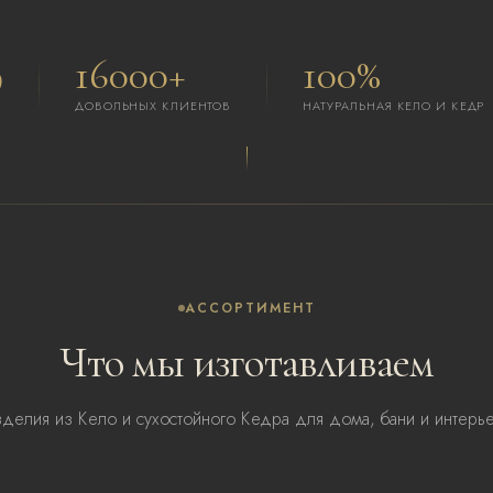
9
16000+
100%
ДОВОЛЬНЫХ КЛИЕНТОВ
НАТУРАЛЬНАЯ КЕЛО И КЕДР
АССОРТИМЕНТ
Что мы изготавливаем
Доска Кедр и Кело
делия из Кело и сухостойного Кедра для дома, бани и интерь
Пологи для парной
Столы для парения