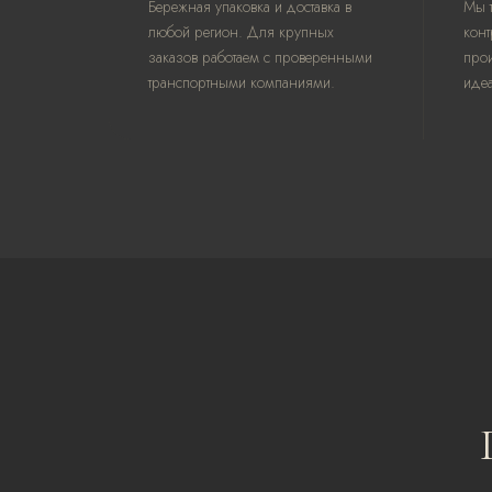
Бережная упаковка и доставка в
Мы т
любой регион. Для крупных
кон
заказов работаем с проверенными
прои
транспортными компаниями.
иде